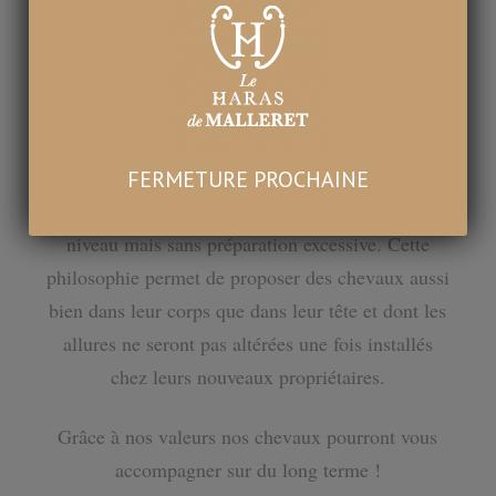
maturité, profitent ainsi des meilleures conditions
de manipulation, à la fois dans un environnement
de semi-liberté, mais aussi dans le cadre d’un
travail quotidien dans le plus grand respect du
cheval.
L’objectif étant de présenter une excellente qualité
FERMETURE PROCHAINE
de chevaux destinés pour la plupart au plus haut
niveau mais sans préparation excessive. Cette
philosophie permet de proposer des chevaux aussi
bien dans leur corps que dans leur tête et dont les
allures ne seront pas altérées une fois installés
chez leurs nouveaux propriétaires.
Grâce à nos valeurs nos chevaux pourront vous
accompagner sur du long terme !