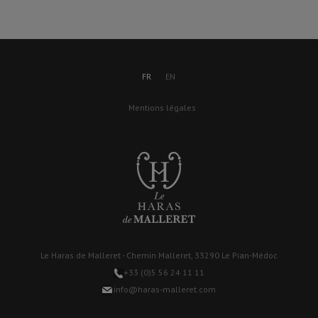
FR
EN
Mentions légales
Le Haras de Malleret - Chemin Malleret, 33290 Le Pian-Médoc
+33 (0)5 56 24 11 11
info@haras-malleret.com